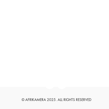
DATENSCHUTZERKLÄRUNG
HAFTUNGSAUSSCHLUSS
SUCHEN
SUCHEN
English
Deutsch
© AFRIKAMERA 2025. ALL RIGHTS RESERVED