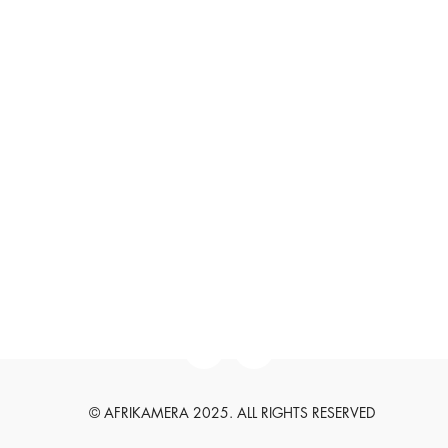
DATENSCHUTZERKLÄRUNG
HAFTUNGSAUSSCHLUSS
SUCHEN
SUCHEN
English
Deutsch
© AFRIKAMERA 2025. ALL RIGHTS RESERVED