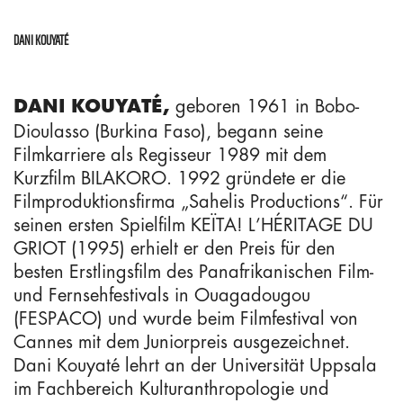
DANI KOUYATÉ
geboren 1961 in Bobo-
DANI KOUYATÉ,
Dioulasso (Burkina Faso), begann seine
Filmkarriere als Regisseur 1989 mit dem
Kurzfilm BILAKORO. 1992 gründete er die
Filmproduktionsfirma „Sahelis Productions“. Für
seinen ersten Spielfilm KEÏTA! L’HÉRITAGE DU
GRIOT (1995) erhielt er den Preis für den
besten Erstlingsfilm des Panafrikanischen Film-
und Fernsehfestivals in Ouagadougou
(FESPACO) und wurde beim Filmfestival von
Cannes mit dem Juniorpreis ausgezeichnet.
IMPRESSUM
Dani Kouyaté lehrt an der Universität Uppsala
im Fachbereich Kulturanthropologie und
COOKIE–RICHTLINIE