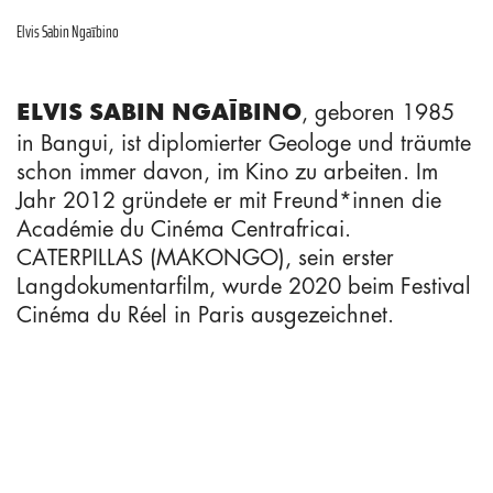
Elvis Sabin Ngaībino
, geboren 1985
ELVIS SABIN NGAĪBINO
in Bangui, ist diplomierter Geologe und träumte
schon immer davon, im Kino zu arbeiten. Im
IMPRESSUM
Jahr 2012 gründete er mit Freund*innen die
Académie du Cinéma Centrafricai.
COOKIE–RICHTLINIE
CATERPILLAS (MAKONGO), sein erster
DATENSCHUTZERKLÄRUNG
Langdokumentarfilm, wurde 2020 beim Festival
HAFTUNGSAUSSCHLUSS
Cinéma du Réel in Paris ausgezeichnet.
SUCHEN
SUCHEN